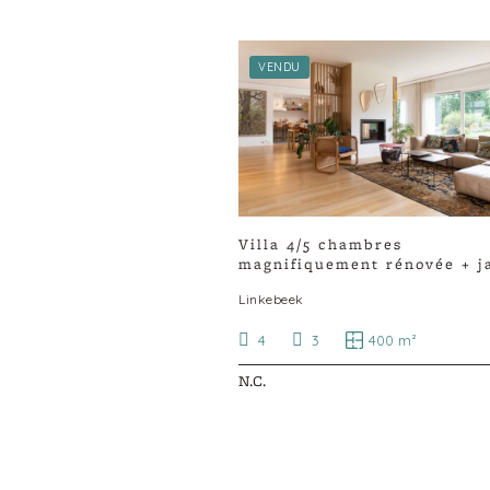
VENDU
Villa 4/5 chambres
magnifiquement rénovée + j
SO + garage
Linkebeek
4
3
400 m²
N.C.