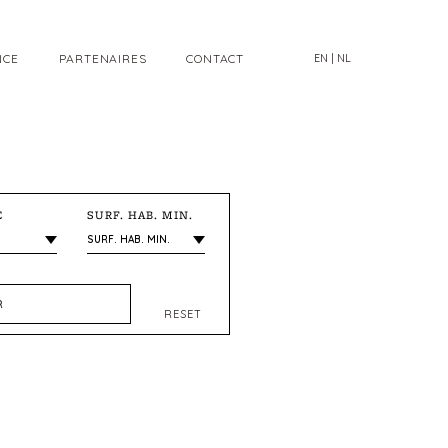
NCE
PARTENAIRES
CONTACT
EN
|
NL
E
SURF. HAB. MIN.
R
RESET